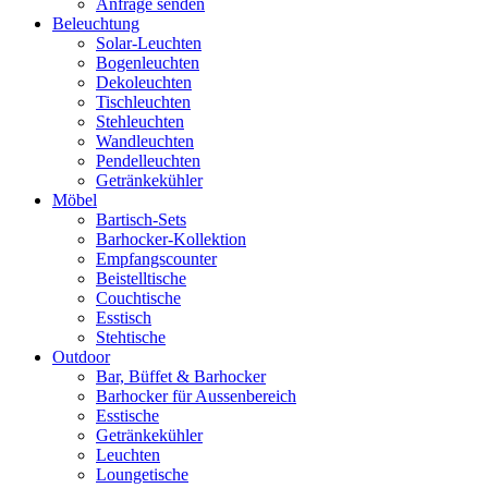
Anfrage senden
Beleuchtung
Solar-Leuchten
Bogenleuchten
Dekoleuchten
Tischleuchten
Stehleuchten
Wandleuchten
Pendelleuchten
Getränkekühler
Möbel
Bartisch-Sets
Barhocker-Kollektion
Empfangscounter
Beistelltische
Couchtische
Esstisch
Stehtische
Outdoor
Bar, Büffet & Barhocker
Barhocker für Aussenbereich
Esstische
Getränkekühler
Leuchten
Loungetische