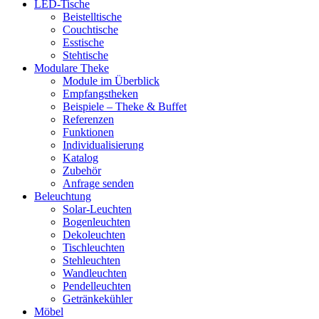
LED-Tische
Beistelltische
Couchtische
Esstische
Stehtische
Modulare Theke
Module im Überblick
Empfangstheken
Beispiele – Theke & Buffet
Referenzen
Funktionen
Individualisierung
Katalog
Zubehör
Anfrage senden
Beleuchtung
Solar-Leuchten
Bogenleuchten
Dekoleuchten
Tischleuchten
Stehleuchten
Wandleuchten
Pendelleuchten
Getränkekühler
Möbel