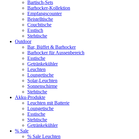
Bartisch-Sets
Barhocker-Kollektion
Empfangscounter
Beistelltische
Couchtische
Esstisch
Stehtische
Outdoor
Bar, Büffet & Barhocker
Barhocker für Aussenbereich
Esstische
Getränkekühler
Leuchten
Loungetische
Solar-Leuchten
Sonnenschirme
Stehtische
Akku-Produkte
Leuchten mit Batterie
Loungetische
Esstische
Stehtische
Getränkekühler
% Sale
% Sale Leuchten