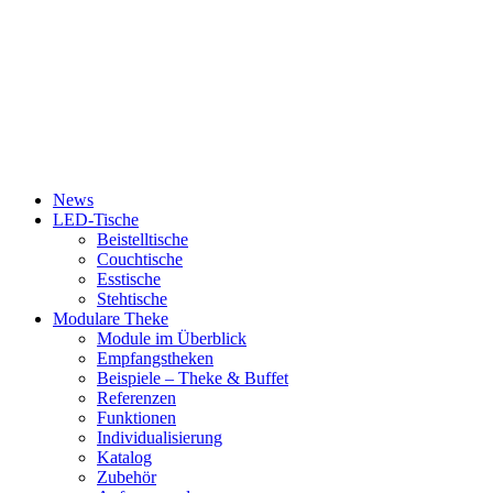
News
LED-Tische
Beistelltische
Couchtische
Esstische
Stehtische
Modulare Theke
Module im Überblick
Empfangstheken
Beispiele – Theke & Buffet
Referenzen
Funktionen
Individualisierung
Katalog
Zubehör