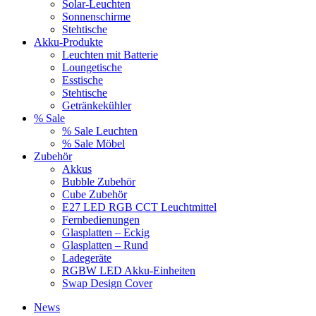
Solar-Leuchten
Sonnenschirme
Stehtische
Akku-Produkte
Leuchten mit Batterie
Loungetische
Esstische
Stehtische
Getränkekühler
% Sale
% Sale Leuchten
% Sale Möbel
Zubehör
Akkus
Bubble Zubehör
Cube Zubehör
E27 LED RGB CCT Leuchtmittel
Fernbedienungen
Glasplatten – Eckig
Glasplatten – Rund
Ladegeräte
RGBW LED Akku-Einheiten
Swap Design Cover
News