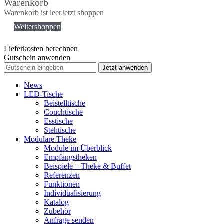
Warenkorb
Warenkorb ist leer
Jetzt shoppen
Weitershoppen
Lieferkosten berechnen
Gutschein anwenden
Jetzt anwenden
News
LED-Tische
Beistelltische
Couchtische
Esstische
Stehtische
Modulare Theke
Module im Überblick
Empfangstheken
Beispiele – Theke & Buffet
Referenzen
Funktionen
Individualisierung
Katalog
Zubehör
Anfrage senden