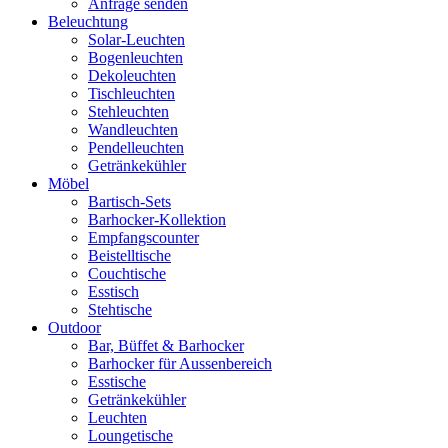
Anfrage senden
Beleuchtung
Solar-Leuchten
Bogenleuchten
Dekoleuchten
Tischleuchten
Stehleuchten
Wandleuchten
Pendelleuchten
Getränkekühler
Möbel
Bartisch-Sets
Barhocker-Kollektion
Empfangscounter
Beistelltische
Couchtische
Esstisch
Stehtische
Outdoor
Bar, Büffet & Barhocker
Barhocker für Aussenbereich
Esstische
Getränkekühler
Leuchten
Loungetische