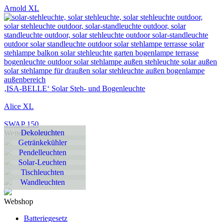
Arnold XL
‚ISA-BELLE‘ Solar Steh- und Bogenleuchte
Alice XL
SWAP 150
Dekoleuchten
Weitere Leuchten
Getränkekühler
Pendelleuchten
Solar-Leuchten
Tischleuchten
Wandleuchten
Webshop
Batteriegesetz