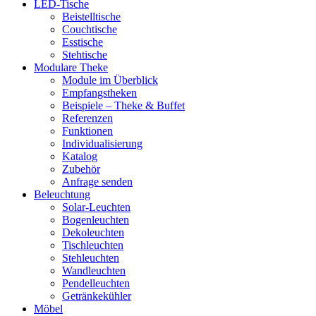
LED-Tische
Beistelltische
Couchtische
Esstische
Stehtische
Modulare Theke
Module im Überblick
Empfangstheken
Beispiele – Theke & Buffet
Referenzen
Funktionen
Individualisierung
Katalog
Zubehör
Anfrage senden
Beleuchtung
Solar-Leuchten
Bogenleuchten
Dekoleuchten
Tischleuchten
Stehleuchten
Wandleuchten
Pendelleuchten
Getränkekühler
Möbel