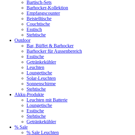
Bartisch-Sets
Barhocker-Kollektion
Empfangscounter
Beistelltische
Couchtische
Esstisch
Stehtische
Outdoor
Bar, Büffet & Barhocker
Barhocker für Aussenbereich
Esstische
Getränkekühler
Leuchten
Loungetische
Solar-Leuchten
Sonnenschirme
Stehtische
Akku-Produkte
Leuchten mit Batterie
Loungetische
Esstische
Stehtische
Getränkekühler
% Sale
% Sale Leuchten