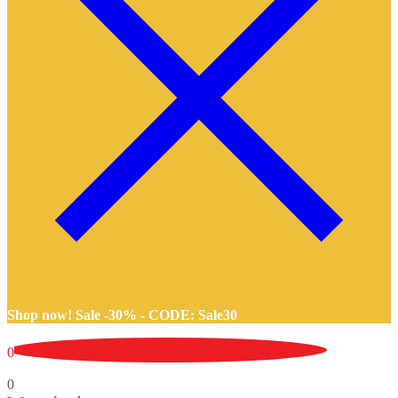
Shop now! Sale -30% -
CODE: Sale30
0
0