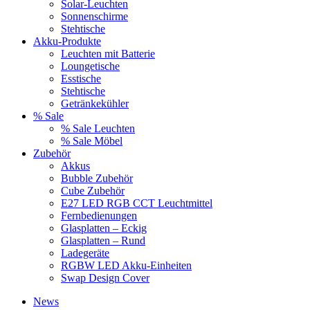
Solar-Leuchten
Sonnenschirme
Stehtische
Akku-Produkte
Leuchten mit Batterie
Loungetische
Esstische
Stehtische
Getränkekühler
% Sale
% Sale Leuchten
% Sale Möbel
Zubehör
Akkus
Bubble Zubehör
Cube Zubehör
E27 LED RGB CCT Leuchtmittel
Fernbedienungen
Glasplatten – Eckig
Glasplatten – Rund
Ladegeräte
RGBW LED Akku-Einheiten
Swap Design Cover
News