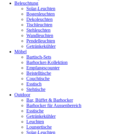
Beleuchtung
Solar-Leuchten
Bogenleuchten
Dekoleuchten
Tischleuchten
Stehleuchten
Wandleuchten
Pendelleuchten
Getränkekühler
Möbel
Bartisch-Sets
Barhocker-Kollektion
Empfangscounter
Beistelltische
Couchtische
Esstisch
Stehtische
Outdoor
Bar, Büffet & Barhocker
Barhocker für Aussenbereich
Esstische
Getränkekühler
Leuchten
Loungetische
Solar-Leuchten