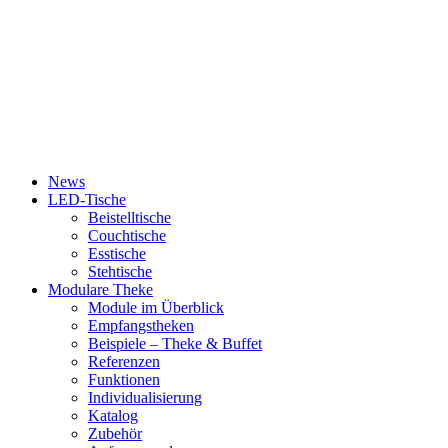
News
LED-Tische
Beistelltische
Couchtische
Esstische
Stehtische
Modulare Theke
Module im Überblick
Empfangstheken
Beispiele – Theke & Buffet
Referenzen
Funktionen
Individualisierung
Katalog
Zubehör