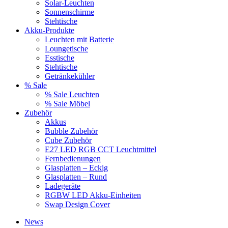
Solar-Leuchten
Sonnenschirme
Stehtische
Akku-Produkte
Leuchten mit Batterie
Loungetische
Esstische
Stehtische
Getränkekühler
% Sale
% Sale Leuchten
% Sale Möbel
Zubehör
Akkus
Bubble Zubehör
Cube Zubehör
E27 LED RGB CCT Leuchtmittel
Fernbedienungen
Glasplatten – Eckig
Glasplatten – Rund
Ladegeräte
RGBW LED Akku-Einheiten
Swap Design Cover
News