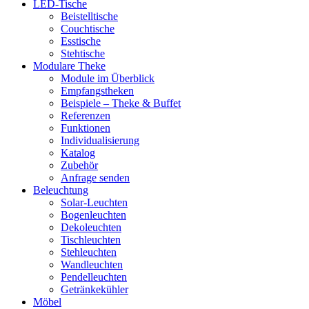
LED-Tische
Beistelltische
Couchtische
Esstische
Stehtische
Modulare Theke
Module im Überblick
Empfangstheken
Beispiele – Theke & Buffet
Referenzen
Funktionen
Individualisierung
Katalog
Zubehör
Anfrage senden
Beleuchtung
Solar-Leuchten
Bogenleuchten
Dekoleuchten
Tischleuchten
Stehleuchten
Wandleuchten
Pendelleuchten
Getränkekühler
Möbel