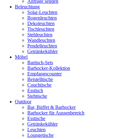
Anfrage senden
Beleuchtung
Solar-Leuchten
Bogenleuchten
Dekoleuchten
Tischleuchten
Stehleuchten
Wandleuchten
Pendelleuchten
Getränkekühler
Möbel
Bartisch-Sets
Barhocker-Kollektion
Empfangscounter
Beistelltische
Couchtische
Esstisch
Stehtische
Outdoor
Bar, Büffet & Barhocker
Barhocker für Aussenbereich
Esstische
Getränkekühler
Leuchten
Loungetische