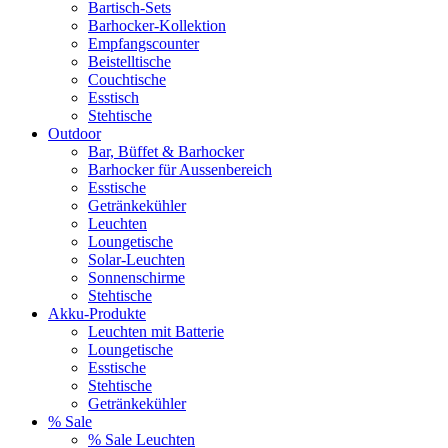
Bartisch-Sets
Barhocker-Kollektion
Empfangscounter
Beistelltische
Couchtische
Esstisch
Stehtische
Outdoor
Bar, Büffet & Barhocker
Barhocker für Aussenbereich
Esstische
Getränkekühler
Leuchten
Loungetische
Solar-Leuchten
Sonnenschirme
Stehtische
Akku-Produkte
Leuchten mit Batterie
Loungetische
Esstische
Stehtische
Getränkekühler
% Sale
% Sale Leuchten