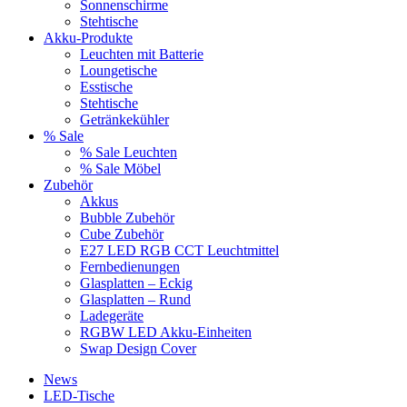
Sonnenschirme
Stehtische
Akku-Produkte
Leuchten mit Batterie
Loungetische
Esstische
Stehtische
Getränkekühler
% Sale
% Sale Leuchten
% Sale Möbel
Zubehör
Akkus
Bubble Zubehör
Cube Zubehör
E27 LED RGB CCT Leuchtmittel
Fernbedienungen
Glasplatten – Eckig
Glasplatten – Rund
Ladegeräte
RGBW LED Akku-Einheiten
Swap Design Cover
News
LED-Tische