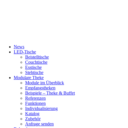
News
LED-Tische
Beistelltische
Couchtische
Esstische
Stehtische
Modulare Theke
Module im Überblick
Empfangstheken
Beispiele – Theke & Buffet
Referenzen
Funktionen
Individualisierung
Katalog
Zubehör
Anfrage senden