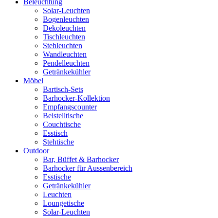
Beleuchtung
Solar-Leuchten
Bogenleuchten
Dekoleuchten
Tischleuchten
Stehleuchten
Wandleuchten
Pendelleuchten
Getränkekühler
Möbel
Bartisch-Sets
Barhocker-Kollektion
Empfangscounter
Beistelltische
Couchtische
Esstisch
Stehtische
Outdoor
Bar, Büffet & Barhocker
Barhocker für Aussenbereich
Esstische
Getränkekühler
Leuchten
Loungetische
Solar-Leuchten