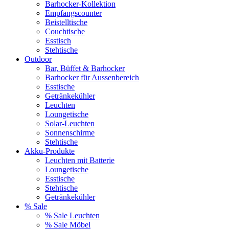
Barhocker-Kollektion
Empfangscounter
Beistelltische
Couchtische
Esstisch
Stehtische
Outdoor
Bar, Büffet & Barhocker
Barhocker für Aussenbereich
Esstische
Getränkekühler
Leuchten
Loungetische
Solar-Leuchten
Sonnenschirme
Stehtische
Akku-Produkte
Leuchten mit Batterie
Loungetische
Esstische
Stehtische
Getränkekühler
% Sale
% Sale Leuchten
% Sale Möbel