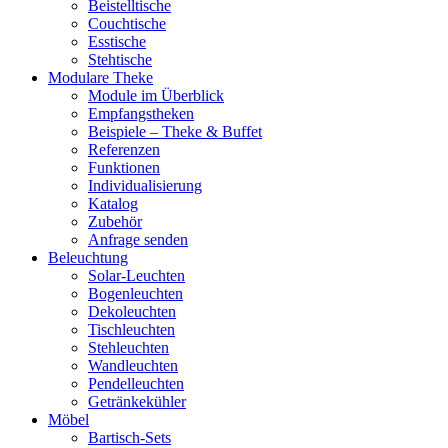
Beistelltische
Couchtische
Esstische
Stehtische
Modulare Theke
Module im Überblick
Empfangstheken
Beispiele – Theke & Buffet
Referenzen
Funktionen
Individualisierung
Katalog
Zubehör
Anfrage senden
Beleuchtung
Solar-Leuchten
Bogenleuchten
Dekoleuchten
Tischleuchten
Stehleuchten
Wandleuchten
Pendelleuchten
Getränkekühler
Möbel
Bartisch-Sets