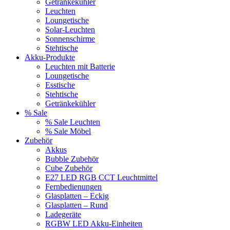
Getränkekühler
Leuchten
Loungetische
Solar-Leuchten
Sonnenschirme
Stehtische
Akku-Produkte
Leuchten mit Batterie
Loungetische
Esstische
Stehtische
Getränkekühler
% Sale
% Sale Leuchten
% Sale Möbel
Zubehör
Akkus
Bubble Zubehör
Cube Zubehör
E27 LED RGB CCT Leuchtmittel
Fernbedienungen
Glasplatten – Eckig
Glasplatten – Rund
Ladegeräte
RGBW LED Akku-Einheiten