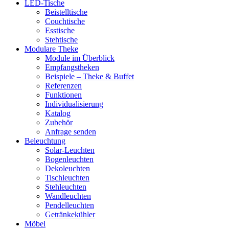
LED-Tische
Beistelltische
Couchtische
Esstische
Stehtische
Modulare Theke
Module im Überblick
Empfangstheken
Beispiele – Theke & Buffet
Referenzen
Funktionen
Individualisierung
Katalog
Zubehör
Anfrage senden
Beleuchtung
Solar-Leuchten
Bogenleuchten
Dekoleuchten
Tischleuchten
Stehleuchten
Wandleuchten
Pendelleuchten
Getränkekühler
Möbel