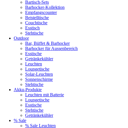
Bartisch-Sets
Barhocker-Kollektion
Empfangscounter
Beistelltische
Couchtische
Esstisch
Stehtische
Outdoor
Bar, Büffet & Barhocker
Barhocker für Aussenbereich
Esstische
Getränkekühler
Leuchten
Loungetische
Solar-Leuchten
Sonnenschirme
Stehtische
Akku-Produkte
Leuchten mit Batterie
Loungetische
Esstische
Stehtische
Getränkekühler
% Sale
% Sale Leuchten