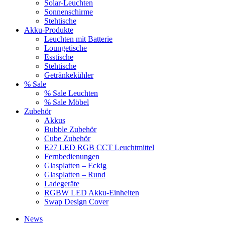
Solar-Leuchten
Sonnenschirme
Stehtische
Akku-Produkte
Leuchten mit Batterie
Loungetische
Esstische
Stehtische
Getränkekühler
% Sale
% Sale Leuchten
% Sale Möbel
Zubehör
Akkus
Bubble Zubehör
Cube Zubehör
E27 LED RGB CCT Leuchtmittel
Fernbedienungen
Glasplatten – Eckig
Glasplatten – Rund
Ladegeräte
RGBW LED Akku-Einheiten
Swap Design Cover
News