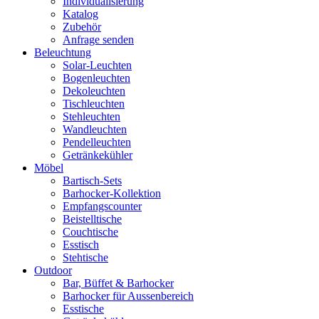
Individualisierung
Katalog
Zubehör
Anfrage senden
Beleuchtung
Solar-Leuchten
Bogenleuchten
Dekoleuchten
Tischleuchten
Stehleuchten
Wandleuchten
Pendelleuchten
Getränkekühler
Möbel
Bartisch-Sets
Barhocker-Kollektion
Empfangscounter
Beistelltische
Couchtische
Esstisch
Stehtische
Outdoor
Bar, Büffet & Barhocker
Barhocker für Aussenbereich
Esstische