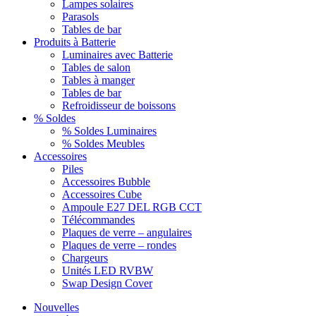
Lampes solaires
Parasols
Tables de bar
Produits à Batterie
Luminaires avec Batterie
Tables de salon
Tables à manger
Tables de bar
Refroidisseur de boissons
% Soldes
% Soldes Luminaires
% Soldes Meubles
Accessoires
Piles
Accessoires Bubble
Accessoires Cube
Ampoule E27 DEL RGB CCT
Télécommandes
Plaques de verre – angulaires
Plaques de verre – rondes
Chargeurs
Unités LED RVBW
Swap Design Cover
Nouvelles