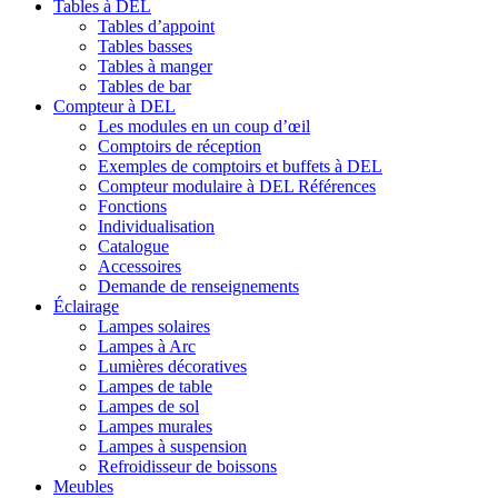
Tables à DEL
Tables d’appoint
Tables basses
Tables à manger
Tables de bar
Compteur à DEL
Les modules en un coup d’œil
Comptoirs de réception
Exemples de comptoirs et buffets à DEL
Compteur modulaire à DEL Références
Fonctions
Individualisation
Catalogue
Accessoires
Demande de renseignements
Éclairage
Lampes solaires
Lampes à Arc
Lumières décoratives
Lampes de table
Lampes de sol
Lampes murales
Lampes à suspension
Refroidisseur de boissons
Meubles