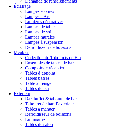
Demande de renseignements
Éclairage
Lampes solaires
Lampes à Arc
Lumières décoratives
Lampes de table
Lampes de sol
Lampes murales
Lampes à suspension
Refroidisseur de boissons
Meubles
Collection de Tabourets de Bar
Ensembles de tables de bar
Comptoir de réception
Tables d’appoint
Tables basses
Table à manger
Tables de bar
Extérieur
Bar, buffet & tabouret de bar
Tabouret de bar d’extérieur
Tables à manger
Refroidisseur de boissons
Luminaires
Tables de salon