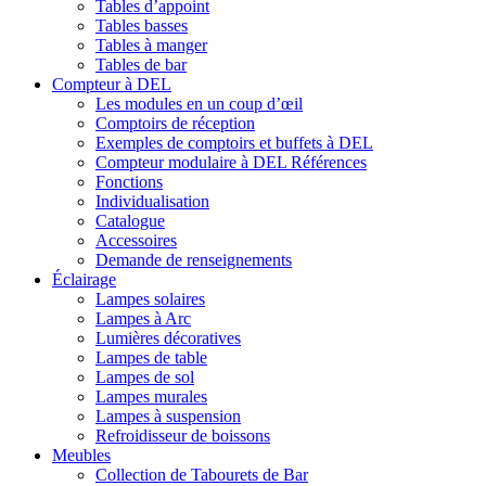
Tables d’appoint
Tables basses
Tables à manger
Tables de bar
Compteur à DEL
Les modules en un coup d’œil
Comptoirs de réception
Exemples de comptoirs et buffets à DEL
Compteur modulaire à DEL Références
Fonctions
Individualisation
Catalogue
Accessoires
Demande de renseignements
Éclairage
Lampes solaires
Lampes à Arc
Lumières décoratives
Lampes de table
Lampes de sol
Lampes murales
Lampes à suspension
Refroidisseur de boissons
Meubles
Collection de Tabourets de Bar