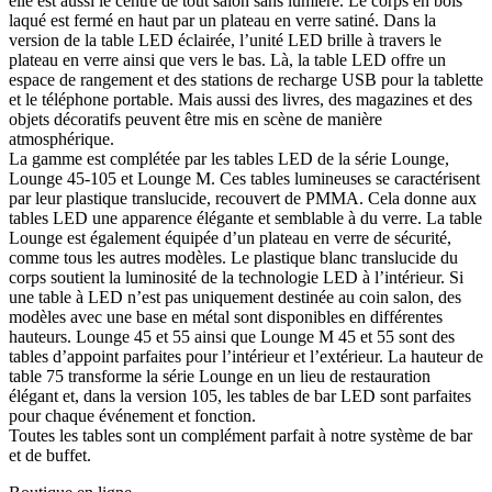
elle est aussi le centre de tout salon sans lumière. Le corps en bois
laqué est fermé en haut par un plateau en verre satiné. Dans la
version de la table LED éclairée, l’unité LED brille à travers le
plateau en verre ainsi que vers le bas. Là, la table LED offre un
espace de rangement et des stations de recharge USB pour la tablette
et le téléphone portable. Mais aussi des livres, des magazines et des
objets décoratifs peuvent être mis en scène de manière
atmosphérique.
La gamme est complétée par les tables LED de la série Lounge,
Lounge 45-105 et Lounge M. Ces tables lumineuses se caractérisent
par leur plastique translucide, recouvert de PMMA. Cela donne aux
tables LED une apparence élégante et semblable à du verre. La table
Lounge est également équipée d’un plateau en verre de sécurité,
comme tous les autres modèles. Le plastique blanc translucide du
corps soutient la luminosité de la technologie LED à l’intérieur. Si
une table à LED n’est pas uniquement destinée au coin salon, des
modèles avec une base en métal sont disponibles en différentes
hauteurs. Lounge 45 et 55 ainsi que Lounge M 45 et 55 sont des
tables d’appoint parfaites pour l’intérieur et l’extérieur. La hauteur de
table 75 transforme la série Lounge en un lieu de restauration
élégant et, dans la version 105, les tables de bar LED sont parfaites
pour chaque événement et fonction.
Toutes les tables sont un complément parfait à notre système de bar
et de buffet.