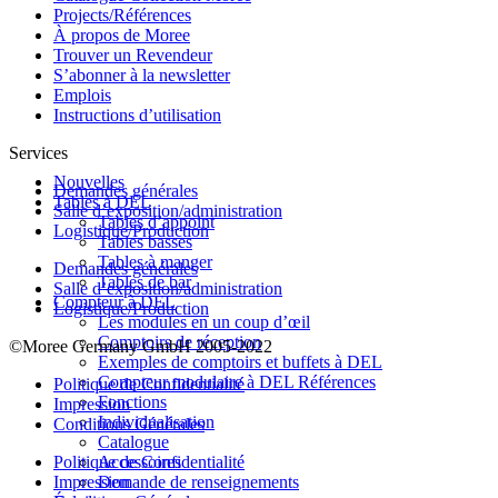
Projects/Références
À propos de Moree
Trouver un Revendeur
S’abonner à la newsletter
Emplois
Instructions d’utilisation
Services
Nouvelles
Demandes générales
Tables à DEL
Salle d’exposition/administration
Tables d’appoint
Logistique/Production
Tables basses
Tables à manger
Demandes générales
Tables de bar
Salle d’exposition/administration
Compteur à DEL
Logistique/Production
Les modules en un coup d’œil
Comptoirs de réception
©Moree Germany GmbH 2005-2022
Exemples de comptoirs et buffets à DEL
Compteur modulaire à DEL Références
Politique de Confidentialité
Fonctions
Impression
Individualisation
Conditions Générales
Catalogue
Politique de Confidentialité
Accessoires
Impression
Demande de renseignements