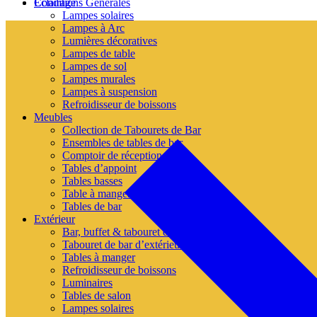
Conditions Générales
Éclairage
Lampes solaires
Lampes à Arc
Lumières décoratives
Lampes de table
Lampes de sol
Lampes murales
Lampes à suspension
Refroidisseur de boissons
Meubles
Collection de Tabourets de Bar
Ensembles de tables de bar
Comptoir de réception
Tables d’appoint
Tables basses
Table à manger
Tables de bar
Extérieur
Bar, buffet & tabouret de bar
Tabouret de bar d’extérieur
Tables à manger
Refroidisseur de boissons
Luminaires
Tables de salon
Lampes solaires