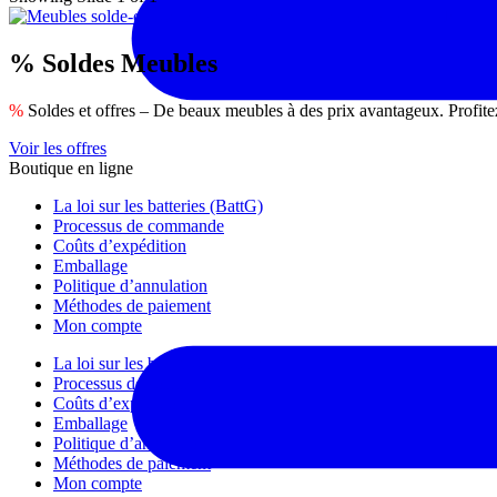
% Soldes Meubles
%
Soldes et offres – De beaux meubles à des prix avantageux. Profitez 
Voir les offres
Boutique en ligne
La loi sur les batteries (BattG)
Processus de commande
Coûts d’expédition
Emballage
Politique d’annulation
Méthodes de paiement
Mon compte
La loi sur les batteries (BattG)
Processus de commande
Coûts d’expédition
Emballage
Politique d’annulation
Méthodes de paiement
Mon compte