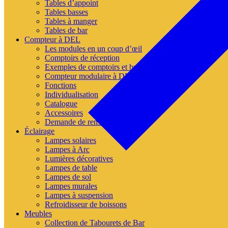
Tables d’appoint
Tables basses
Tables à manger
Tables de bar
Compteur à DEL
Les modules en un coup d’œil
Comptoirs de réception
Exemples de comptoirs et buffets à DEL
Compteur modulaire à DEL Références
Fonctions
Individualisation
Catalogue
Accessoires
Demande de renseignements
Éclairage
Lampes solaires
Lampes à Arc
Lumières décoratives
Lampes de table
Lampes de sol
Lampes murales
Lampes à suspension
Refroidisseur de boissons
Meubles
Collection de Tabourets de Bar