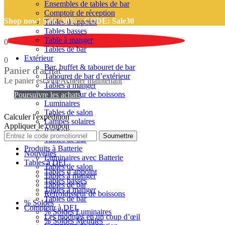
Ensembles de tables de bar
Comptoir de réception
Shop now! Sale -30% -
CODE: Sale30
Tables d’appoint
Tables basses
Table à manger
0
Tables de bar
Extérieur
0
Bar, buffet & tabouret de bar
Panier d'achat
Tabouret de bar d’extérieur
Le panier est vide
Acheter maintenant
Tables à manger
Refroidisseur de boissons
Poursuivre les achats
Luminaires
Tables de salon
Calculer l'expédition
Lampes solaires
Appliquer le coupon
Parasols
Soumettre
Tables de bar
Produits à Batterie
Nouvelles
Luminaires avec Batterie
Tables à DEL
Tables de salon
Tables d’appoint
Tables à manger
Tables basses
Tables de bar
Tables à manger
Refroidisseur de boissons
Tables de bar
% Soldes
Compteur à DEL
% Soldes Luminaires
Les modules en un coup d’œil
% Soldes Meubles