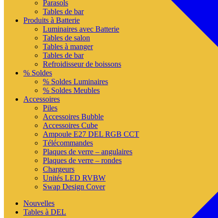
Parasols
Tables de bar
Produits à Batterie
Luminaires avec Batterie
Tables de salon
Tables à manger
Tables de bar
Refroidisseur de boissons
% Soldes
% Soldes Luminaires
% Soldes Meubles
Accessoires
Piles
Accessoires Bubble
Accessoires Cube
Ampoule E27 DEL RGB CCT
Télécommandes
Plaques de verre – angulaires
Plaques de verre – rondes
Chargeurs
Unités LED RVBW
Swap Design Cover
Nouvelles
Tables à DEL