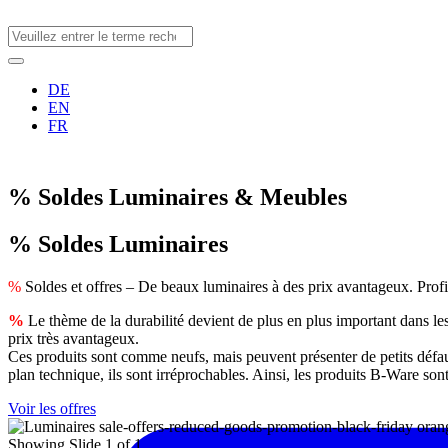
Aller
au
contenu
DE
EN
FR
% Soldes Luminaires & Meubles
% Soldes Luminaires
%
Soldes et offres – De beaux luminaires à des prix avantageux. Profite
%
Le thème de la durabilité devient de plus en plus important dans l
prix très avantageux.
Ces produits sont comme neufs, mais peuvent présenter de petits défa
plan technique, ils sont irréprochables. Ainsi, les produits B-Ware son
Voir les offres
Showing Slide 1 of 1