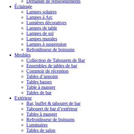
Demande de renseignements
Éclairage
Lampes solaires
Lampes à Arc
Lumières décoratives
Lampes de table
Lampes de sol
Lampes murales
Lampes à suspension
Refroidisseur de boissons
Meubles
Collection de Tabourets de Bar
Ensembles de tables de bar
Comptoir de réception
Tables d’appoint
Tables basses
Table à manger
Tables de bar
Extérieur
Bar, buffet & tabouret de bar
Tabouret de bar d’extérieur
Tables à manger
Refroidisseur de boissons
Luminaires
Tables de salon