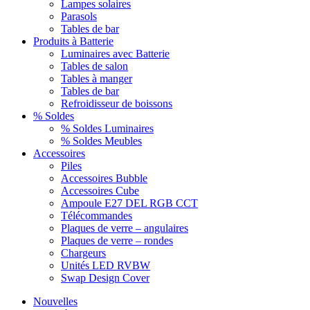
Lampes solaires
Parasols
Tables de bar
Produits à Batterie
Luminaires avec Batterie
Tables de salon
Tables à manger
Tables de bar
Refroidisseur de boissons
% Soldes
% Soldes Luminaires
% Soldes Meubles
Accessoires
Piles
Accessoires Bubble
Accessoires Cube
Ampoule E27 DEL RGB CCT
Télécommandes
Plaques de verre – angulaires
Plaques de verre – rondes
Chargeurs
Unités LED RVBW
Swap Design Cover
Nouvelles