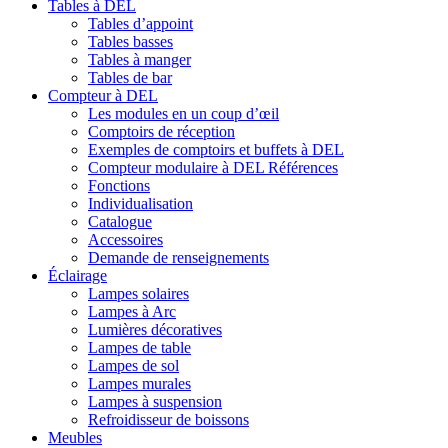
Tables à DEL
Tables d’appoint
Tables basses
Tables à manger
Tables de bar
Compteur à DEL
Les modules en un coup d’œil
Comptoirs de réception
Exemples de comptoirs et buffets à DEL
Compteur modulaire à DEL Références
Fonctions
Individualisation
Catalogue
Accessoires
Demande de renseignements
Éclairage
Lampes solaires
Lampes à Arc
Lumières décoratives
Lampes de table
Lampes de sol
Lampes murales
Lampes à suspension
Refroidisseur de boissons
Meubles