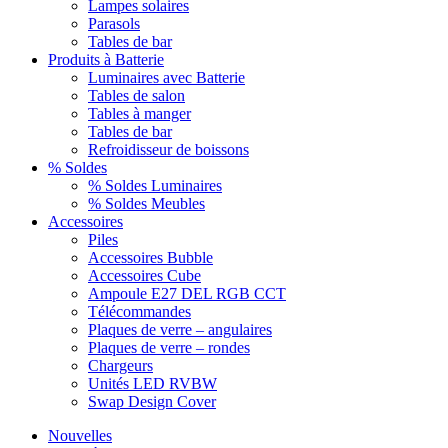
Lampes solaires
Parasols
Tables de bar
Produits à Batterie
Luminaires avec Batterie
Tables de salon
Tables à manger
Tables de bar
Refroidisseur de boissons
% Soldes
% Soldes Luminaires
% Soldes Meubles
Accessoires
Piles
Accessoires Bubble
Accessoires Cube
Ampoule E27 DEL RGB CCT
Télécommandes
Plaques de verre – angulaires
Plaques de verre – rondes
Chargeurs
Unités LED RVBW
Swap Design Cover
Nouvelles