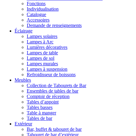
Fonctions
Individualisation
Catalogue
Accessoires
Demande de renseignements
Éclairage
Lampes solaires
Lampes à Arc
Lumières décoratives
Lampes de table
Lampes de sol
Lampes murales
Lampes à suspension
Refroidisseur de boissons
Meubles
Collection de Tabourets de Bar
Ensembles de tables de bar
Comptoir de réception
Tables d’appoint
Tables basses
Table à manger
Tables de bar
Extérieur
Bar, buffet & tabouret de bar
Tabouret de bar d’extérieur