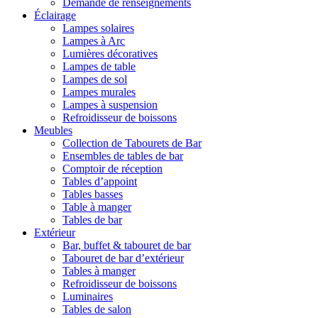
Demande de renseignements
Éclairage
Lampes solaires
Lampes à Arc
Lumières décoratives
Lampes de table
Lampes de sol
Lampes murales
Lampes à suspension
Refroidisseur de boissons
Meubles
Collection de Tabourets de Bar
Ensembles de tables de bar
Comptoir de réception
Tables d’appoint
Tables basses
Table à manger
Tables de bar
Extérieur
Bar, buffet & tabouret de bar
Tabouret de bar d’extérieur
Tables à manger
Refroidisseur de boissons
Luminaires
Tables de salon