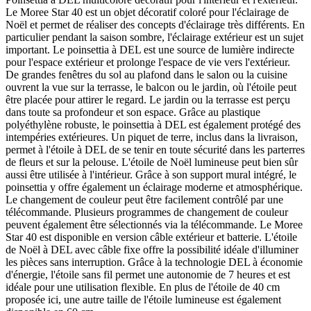
Le Moree Star 40 est un objet décoratif coloré pour l'éclairage de
Noël et permet de réaliser des concepts d'éclairage très différents. En
particulier pendant la saison sombre, l'éclairage extérieur est un sujet
important. Le poinsettia à DEL est une source de lumière indirecte
pour l'espace extérieur et prolonge l'espace de vie vers l'extérieur.
De grandes fenêtres du sol au plafond dans le salon ou la cuisine
ouvrent la vue sur la terrasse, le balcon ou le jardin, où l'étoile peut
être placée pour attirer le regard. Le jardin ou la terrasse est perçu
dans toute sa profondeur et son espace. Grâce au plastique
polyéthylène robuste, le poinsettia à DEL est également protégé des
intempéries extérieures. Un piquet de terre, inclus dans la livraison,
permet à l'étoile à DEL de se tenir en toute sécurité dans les parterres
de fleurs et sur la pelouse. L'étoile de Noël lumineuse peut bien sûr
aussi être utilisée à l'intérieur. Grâce à son support mural intégré, le
poinsettia y offre également un éclairage moderne et atmosphérique.
Le changement de couleur peut être facilement contrôlé par une
télécommande. Plusieurs programmes de changement de couleur
peuvent également être sélectionnés via la télécommande. Le Moree
Star 40 est disponible en version câble extérieur et batterie. L'étoile
de Noël à DEL avec câble fixe offre la possibilité idéale d'illuminer
les pièces sans interruption. Grâce à la technologie DEL à économie
d'énergie, l'étoile sans fil permet une autonomie de 7 heures et est
idéale pour une utilisation flexible. En plus de l'étoile de 40 cm
proposée ici, une autre taille de l'étoile lumineuse est également