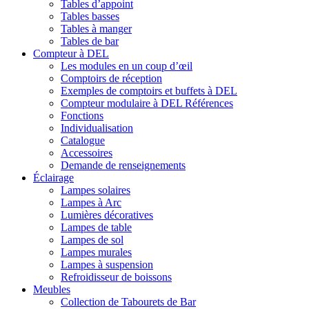
Tables d’appoint
Tables basses
Tables à manger
Tables de bar
Compteur à DEL
Les modules en un coup d’œil
Comptoirs de réception
Exemples de comptoirs et buffets à DEL
Compteur modulaire à DEL Références
Fonctions
Individualisation
Catalogue
Accessoires
Demande de renseignements
Éclairage
Lampes solaires
Lampes à Arc
Lumières décoratives
Lampes de table
Lampes de sol
Lampes murales
Lampes à suspension
Refroidisseur de boissons
Meubles
Collection de Tabourets de Bar