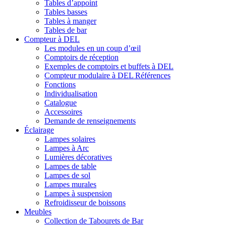
Tables d’appoint
Tables basses
Tables à manger
Tables de bar
Compteur à DEL
Les modules en un coup d’œil
Comptoirs de réception
Exemples de comptoirs et buffets à DEL
Compteur modulaire à DEL Références
Fonctions
Individualisation
Catalogue
Accessoires
Demande de renseignements
Éclairage
Lampes solaires
Lampes à Arc
Lumières décoratives
Lampes de table
Lampes de sol
Lampes murales
Lampes à suspension
Refroidisseur de boissons
Meubles
Collection de Tabourets de Bar