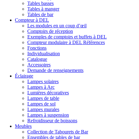
Tables basses
Tables à manger
Tables de bar
Compteur à DEL
Les modules en un coup d’œil
Comptoirs de réception
Exemples de comptoirs et buffets à DEL
Compteur modulaire à DEL Références
Fonctions
Individualisation
Catalogue
Accessoires
Demande de renseignements
Éclairage
Lampes solaires
Lampes à Arc
Lumières décoratives
Lampes de table
Lampes de sol
Lampes murales
Lampes à suspension
Refroidisseur de boissons
Meubles
Collection de Tabourets de Bar
Ensembles de tables de bar