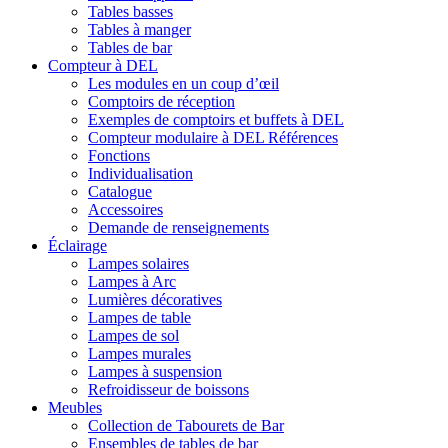
Tables basses
Tables à manger
Tables de bar
Compteur à DEL
Les modules en un coup d’œil
Comptoirs de réception
Exemples de comptoirs et buffets à DEL
Compteur modulaire à DEL Références
Fonctions
Individualisation
Catalogue
Accessoires
Demande de renseignements
Éclairage
Lampes solaires
Lampes à Arc
Lumières décoratives
Lampes de table
Lampes de sol
Lampes murales
Lampes à suspension
Refroidisseur de boissons
Meubles
Collection de Tabourets de Bar
Ensembles de tables de bar