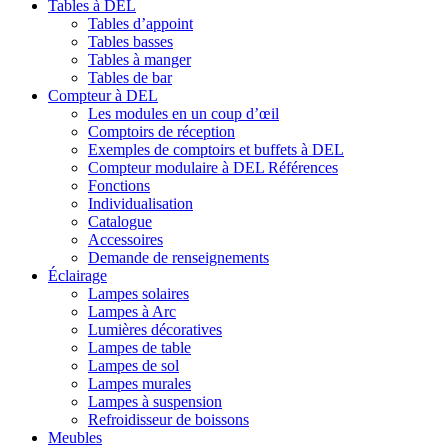
Tables à DEL
Tables d’appoint
Tables basses
Tables à manger
Tables de bar
Compteur à DEL
Les modules en un coup d’œil
Comptoirs de réception
Exemples de comptoirs et buffets à DEL
Compteur modulaire à DEL Références
Fonctions
Individualisation
Catalogue
Accessoires
Demande de renseignements
Éclairage
Lampes solaires
Lampes à Arc
Lumières décoratives
Lampes de table
Lampes de sol
Lampes murales
Lampes à suspension
Refroidisseur de boissons
Meubles