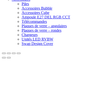
Piles
Accessoires Bubble
Accessoires Cube
Ampoule E27 DEL RGB CCT
Télécommandes
Plaques de verre – angulaires
Plaques de verre – rondes
Chargeurs
Unités LED RVBW
Swap Design Cover