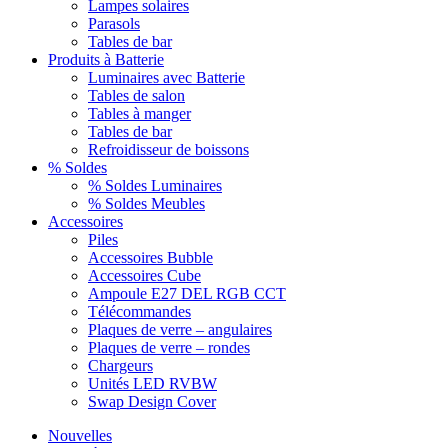
Lampes solaires
Parasols
Tables de bar
Produits à Batterie
Luminaires avec Batterie
Tables de salon
Tables à manger
Tables de bar
Refroidisseur de boissons
% Soldes
% Soldes Luminaires
% Soldes Meubles
Accessoires
Piles
Accessoires Bubble
Accessoires Cube
Ampoule E27 DEL RGB CCT
Télécommandes
Plaques de verre – angulaires
Plaques de verre – rondes
Chargeurs
Unités LED RVBW
Swap Design Cover
Nouvelles