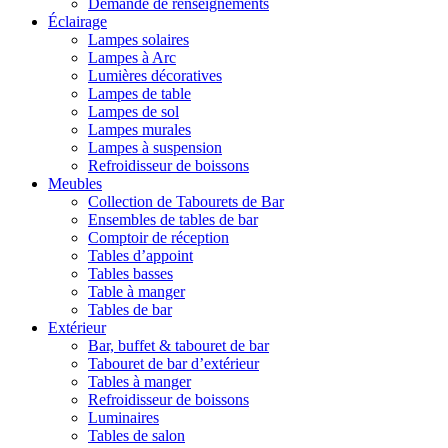
Demande de renseignements
Éclairage
Lampes solaires
Lampes à Arc
Lumières décoratives
Lampes de table
Lampes de sol
Lampes murales
Lampes à suspension
Refroidisseur de boissons
Meubles
Collection de Tabourets de Bar
Ensembles de tables de bar
Comptoir de réception
Tables d’appoint
Tables basses
Table à manger
Tables de bar
Extérieur
Bar, buffet & tabouret de bar
Tabouret de bar d’extérieur
Tables à manger
Refroidisseur de boissons
Luminaires
Tables de salon