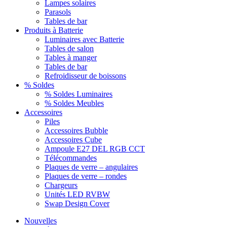
Lampes solaires
Parasols
Tables de bar
Produits à Batterie
Luminaires avec Batterie
Tables de salon
Tables à manger
Tables de bar
Refroidisseur de boissons
% Soldes
% Soldes Luminaires
% Soldes Meubles
Accessoires
Piles
Accessoires Bubble
Accessoires Cube
Ampoule E27 DEL RGB CCT
Télécommandes
Plaques de verre – angulaires
Plaques de verre – rondes
Chargeurs
Unités LED RVBW
Swap Design Cover
Nouvelles