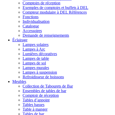
Comptoirs de réception
Exemples de comptoirs et buffets à DEL
Compteur modulaire à DEL Références
Fonctions
Individualisation
Catalogue
Accessoires
Demande de renseignements
Éclairage
Lampes solaires
Lampes à Arc
Lumières décoratives
Lampes de table
Lampes de sol
Lampes murales
Lampes à suspension
Refroidisseur de boissons
Meubles
Collection de Tabourets de Bar
Ensembles de tables de bar
Comptoir de réception
Tables d’appoint
Tables basses
Table à manger
Tables de bar