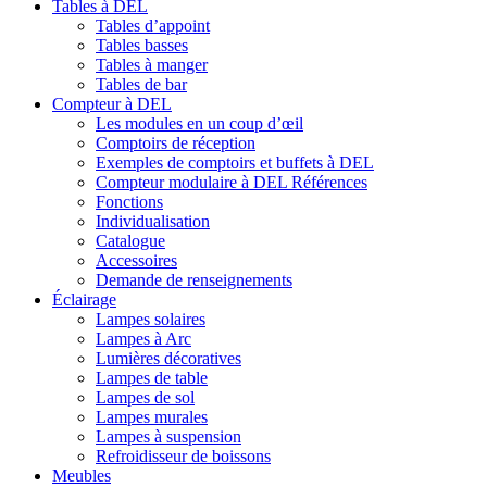
Tables à DEL
Tables d’appoint
Tables basses
Tables à manger
Tables de bar
Compteur à DEL
Les modules en un coup d’œil
Comptoirs de réception
Exemples de comptoirs et buffets à DEL
Compteur modulaire à DEL Références
Fonctions
Individualisation
Catalogue
Accessoires
Demande de renseignements
Éclairage
Lampes solaires
Lampes à Arc
Lumières décoratives
Lampes de table
Lampes de sol
Lampes murales
Lampes à suspension
Refroidisseur de boissons
Meubles