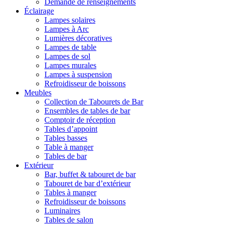
Demande de renseignements
Éclairage
Lampes solaires
Lampes à Arc
Lumières décoratives
Lampes de table
Lampes de sol
Lampes murales
Lampes à suspension
Refroidisseur de boissons
Meubles
Collection de Tabourets de Bar
Ensembles de tables de bar
Comptoir de réception
Tables d’appoint
Tables basses
Table à manger
Tables de bar
Extérieur
Bar, buffet & tabouret de bar
Tabouret de bar d’extérieur
Tables à manger
Refroidisseur de boissons
Luminaires
Tables de salon